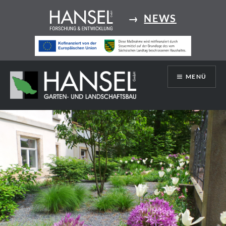
Direkt
→
NEWS
zum
Inhalt
MENÜ
Hansel