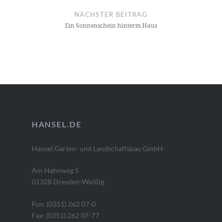
NÄCHSTER BEITRAG
Ein Sonnenschein hinterm Haus
HANSEL.DE
Hansel Garten- und Landschaftsbau GmbH
Am Hahnweg 5
01328 Dresden-Weißig
Fon: (0351) 262 07-0
Fax: (0351) 262 07-77