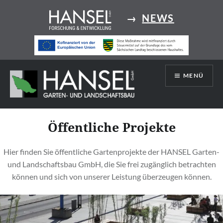
Direkt
→
NEWS
zum
Inhalt
MENÜ
Hansel
Öffentliche Projekte
Hier finden Sie öffentliche Gartenprojekte der HANSEL Garten-
und Landschaftsbau GmbH, die Sie frei zugänglich betrachten
können und sich von unserer Leistung überzeugen können.