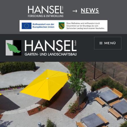
Direkt
→
NEWS
zum
Inhalt
MENÜ
Hansel