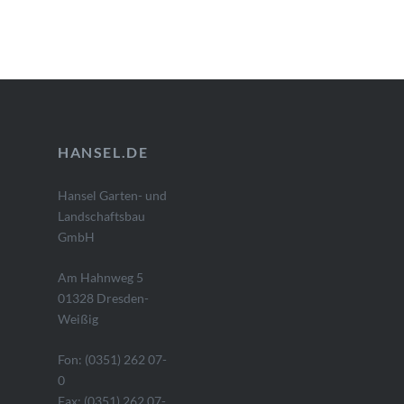
HANSEL.DE
Hansel Garten- und
Landschaftsbau
GmbH
Am Hahnweg 5
01328 Dresden-
Weißig
Fon: (0351) 262 07-
0
Fax: (0351) 262 07-