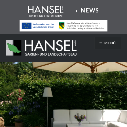
Direkt
→
NEWS
zum
Inhalt
MENÜ
Hansel