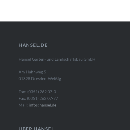
HANSEL.DE
Hansel Garten- und Landschaftsbau GmbH
Am Hahnweg 5
01328 Dresden-Weißig
Fon: (0351) 262 07-0
Fax: (0351) 262 07-77
Mail:
info@hansel.de
ÜBER HANSEL