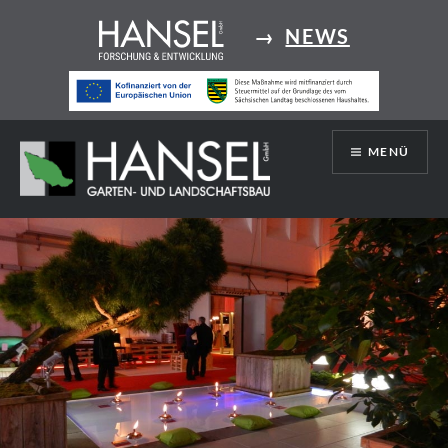
Direkt
→
NEWS
zum
Inhalt
MENÜ
Hansel