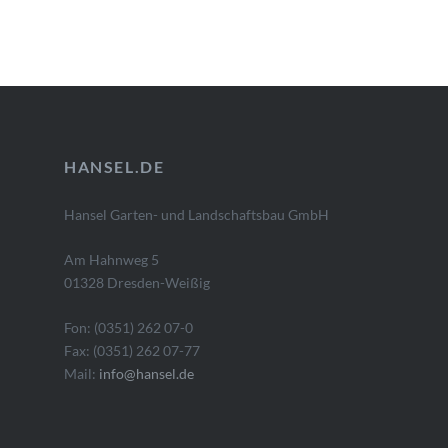
HANSEL.DE
Hansel Garten- und Landschaftsbau GmbH
Am Hahnweg 5
01328 Dresden-Weißig
Fon: (0351) 262 07-0
Fax: (0351) 262 07-77
Mail:
info@hansel.de