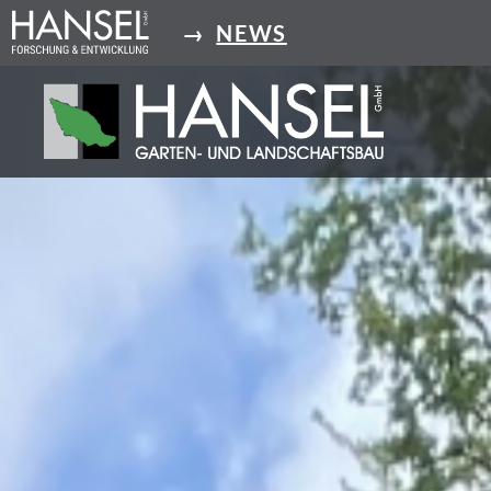
Direkt
→
NEWS
zum
Inhalt
Hansel