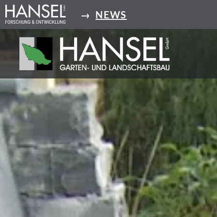
Direkt
→
NEWS
zum
Inhalt
Hansel