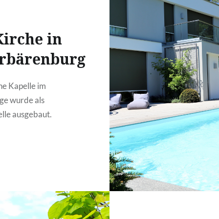
neben und hinter dem 
liegen.
BeherrschendeAusstattu
Kirche in
hier der überdachte Pav
rbärenburg
ine Kapelle im
ge wurde als
lle ausgebaut.