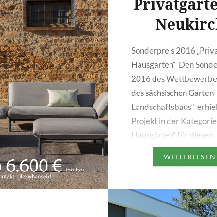
Privatgarte
ld. Die Einfassung und
tschutz entstanden…
Neukirc
Sonderpreis 2016 „Priv
Hausgärten“ Den Sonde
2016 des Wettbewerbes
des sächsischen Garten-
Landschaftsbaus“ erhiel
Projekt in der Kategorie
Hausgärten“ für diesen
exklusiven Privatgarten
WEITERLESEN
Gesamtkonzept für dies
Garten bezieht sich auf 
Gliederung in mehrer
Einzelbereiche, die üb