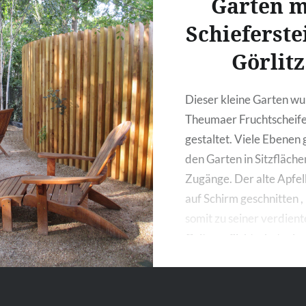
Garten m
Schieferste
Görlitz
Dieser kleine Garten wu
Theumaer Fruchtscheif
gestaltet. Viele Ebenen 
den Garten in Sitzfläch
Zugänge. Der alte Apfe
auf Schirm geschnitten 
somit zu seiner verdien
Geltung. Sichtschutzel
aus Holz runden den Gar
Sehen Sie sich auch die
vorher/nachher Bilder a