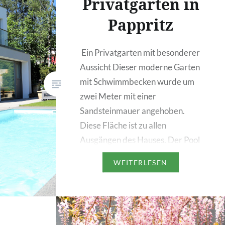
Privatgarten in
Wohnhaus
Pappritz
ng ist
illon in…
Ein Privatgarten mit besonderer
Aussicht Dieser moderne Garten
mit Schwimmbecken wurde um
zwei Meter mit einer
Sandsteinmauer angehoben.
Diese Fläche ist zu allen
Ausgängen des Hauses. Der Pool
als Wellnessbereich steht im
WEITERLESEN
Mittelpunkt des Gartens und
durch die Blickachsen hat man
das Gefühl man schwimmt über
Dresden. Der Pool hat eine