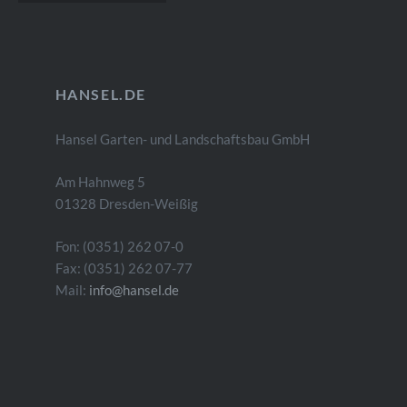
Die Robinie besitzt vorzügliche
Festigkeitswerte, die deutlich
über denen anderer Harthölzer
wie beispielsweise
HANSEL.DE
Edelkastanie…
Hansel Garten- und Landschaftsbau GmbH
Am Hahnweg 5
01328 Dresden-Weißig
Fon: (0351) 262 07-0
Fax: (0351) 262 07-77
Mail:
info@hansel.de