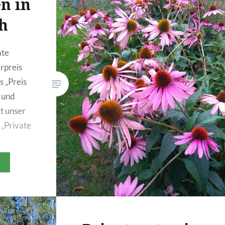
n in
h
ate
rpreis
 „Preis
 und
t unser
 „Private
. Das
en
die
erwiegend