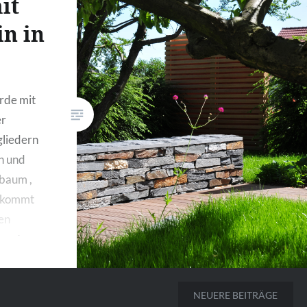
it
in in
rde mit
er
gliedern
en und
lbaum ,
, kommt
ten
emente
ten ab.
NEUERE BEITRÄGE
n.