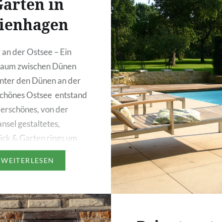
arten in
ienhagen
 an der Ostsee – Ein
raum zwischen Dünen
inter den Dünen an der
chönes Ostsee entstand
erschönes, von der
nsel gestaltetes,
ck & Garten rings um
Reet eingedecktem
WEITERLESEN
s Konzept und die
ng harmonieren mit der
g und ergeben
ein wundervolles