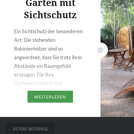
Garten mit
Sichtschutz
Ein Sichtschutz der besonderen
Art: Die stehenden
Robinienhölzer sind so
angeordnet, dass Sie trotz ihrer
Abstände ein Raumgefühl
erzeugen. Für Ihre
Gartengestaltung sind
Robinienstämme eine exzellente
WEITERLESEN
Wahl und gerade für Sichtschutz
eignen sich die harten, zähen,
elastischen und dauerhaften
Beitragsnavigation
Robinienstämme hervorragend.
ÄLTERE BEITRÄGE