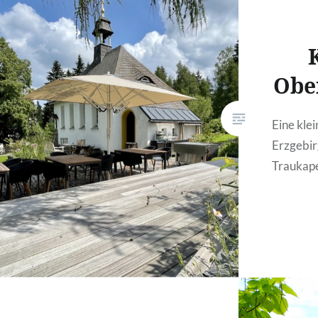
Obe
Eine kle
Erzgebir
Traukape