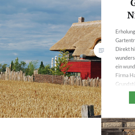
G
N
Erholung
Gartent
Direkt h
wunders
ein wund
Firma Ha
Grundstü
ein mit 
Haus. Da
Umsetzu
Umgebun
dadurch 