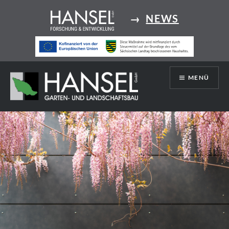
Direkt
→
NEWS
zum
Inhalt
MENÜ
Hansel