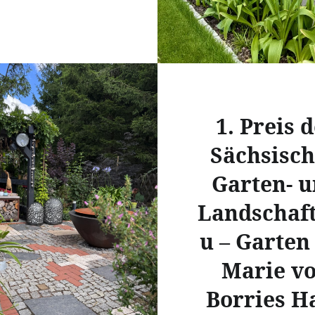
1. Preis 
Sächsisc
Garten- 
Landschaf
u – Garten
Marie v
Borries H