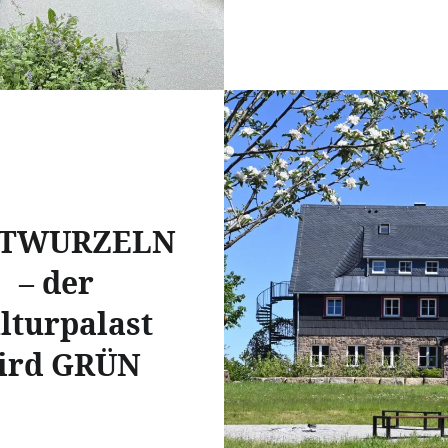
FTWURZELN
– der
lturpalast
ird GRÜN