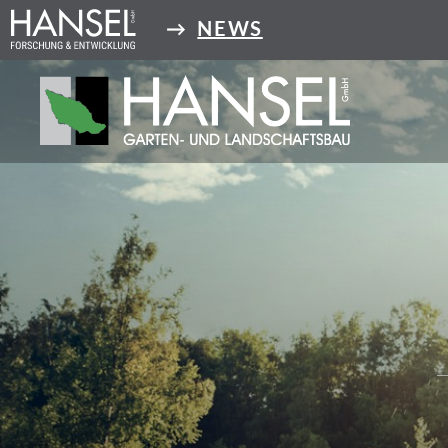
Direkt
→
NEWS
zum
Inhalt
Hansel