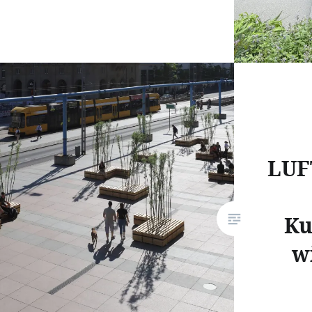
LU
Ku
w