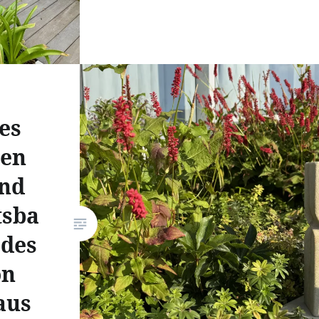
des
hen
und
tsba
 des
on
aus