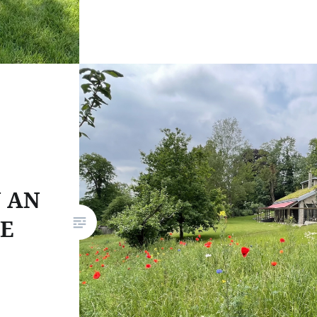
N AN
BE