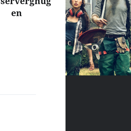
servergnüg
en