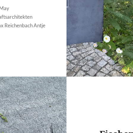
 May
ftsarchitekten
ax Reichenbach Antje