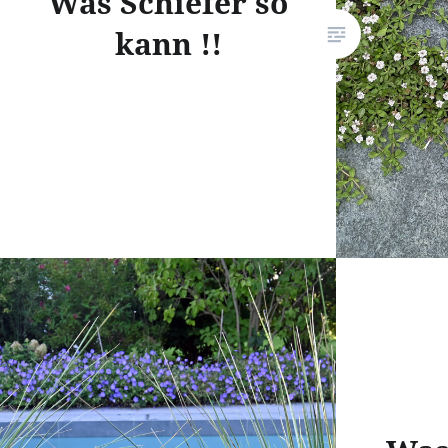
Was Schiefer so
kann !!