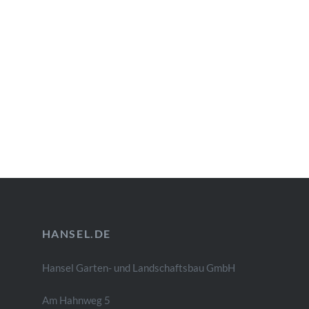
HANSEL.DE
Hansel Garten- und Landschaftsbau GmbH
Am Hahnweg 5